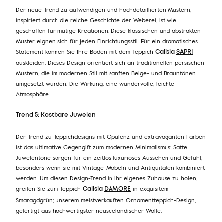
Der neue Trend zu aufwendigen und hochdetaillierten Mustern,
inspiriert durch die reiche Geschichte der Weberei, ist wie
geschaffen für mutige Kreationen. Diese klassischen und abstrakten
Muster eignen sich für jeden Einrichtungsstil. Für ein dramatisches
Statement können Sie Ihre Böden mit dem Teppich
Calisia
SAPRI
auskleiden: Dieses Design orientiert sich an traditionellen persischen
Mustern, die im modernen Stil mit sanften Beige- und Brauntönen
umgesetzt wurden. Die Wirkung: eine wundervolle, leichte
Atmosphäre.
Trend 5: Kostbare Juwelen
Der Trend zu Teppichdesigns mit Opulenz und extravaganten Farben
ist das ultimative Gegengift zum modernen Minimalismus: Satte
Juwelentöne sorgen für ein zeitlos luxuriöses Aussehen und Gefühl,
besonders wenn sie mit Vintage-Möbeln und Antiquitäten kombiniert
werden. Um diesen Design-Trend in Ihr eigenes Zuhause zu holen,
greifen Sie zum Teppich
in exquisitem
Calisia
DAMORE
Smaragdgrün; unserem meistverkauften Ornamentteppich-Design,
gefertigt aus hochwertigster neuseeländischer Wolle.