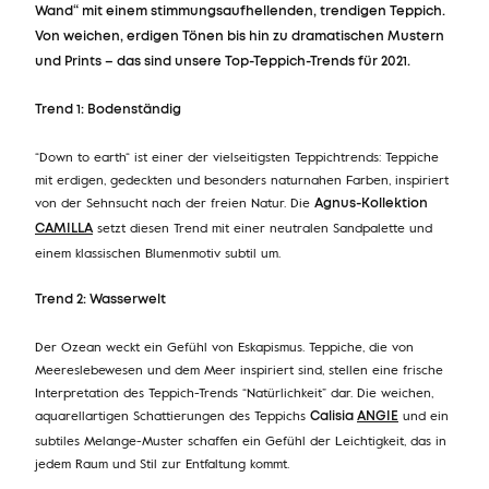
Wand“ mit einem stimmungsaufhellenden, trendigen Teppich.
Von weichen, erdigen Tönen bis hin zu dramatischen Mustern
und Prints – das sind unsere Top-Teppich-Trends für 2021.
Trend 1: Bodenständig
“Down to earth“ ist einer der vielseitigsten Teppichtrends: Teppiche
mit erdigen, gedeckten und besonders naturnahen Farben, inspiriert
von der Sehnsucht nach der freien Natur. Die
Agnus-Kollektion
setzt diesen Trend mit einer neutralen Sandpalette und
CAMILLA
einem klassischen Blumenmotiv subtil um.
Trend 2: Wasserwelt
Der Ozean weckt ein Gefühl von Eskapismus. Teppiche, die von
Meeres­lebewesen und dem Meer inspiriert sind, stellen eine frische
Interpretation des Teppich-Trends “Natürlichkeit” dar. Die weichen,
aquarellartigen Schattierungen des Teppichs
und ein
Calisia
ANGIE
subtiles Melange-Muster schaffen ein Gefühl der Leichtigkeit, das in
jedem Raum und Stil zur Entfaltung kommt.