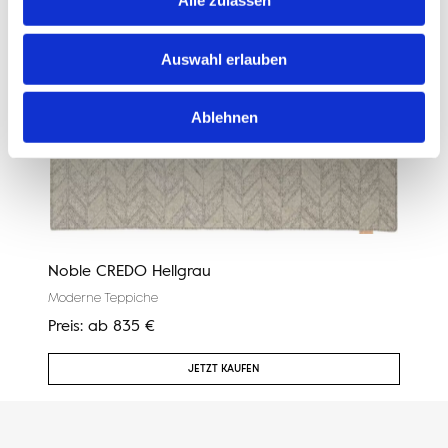
Alle zulassen
Auswahl erlauben
Ablehnen
Noble CREDO Hellgrau
Cali
Moderne Teppiche
Mode
Preis:
ab
835
€
Preis
JETZT KAUFEN