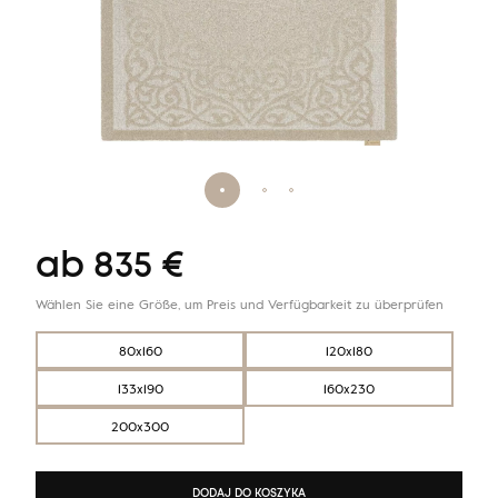
ab
835
€
Wählen Sie eine Größe, um Preis und Verfügbarkeit zu überprüfen
80x160
120x180
133x190
160x230
200x300
DODAJ DO KOSZYKA