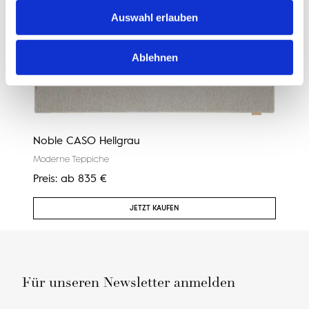
Auswahl erlauben
Ablehnen
Noble CASO Hellgrau
Cali
Moderne Teppiche
Mode
Preis:
ab
835
€
Preis
JETZT KAUFEN
Für unseren Newsletter anmelden