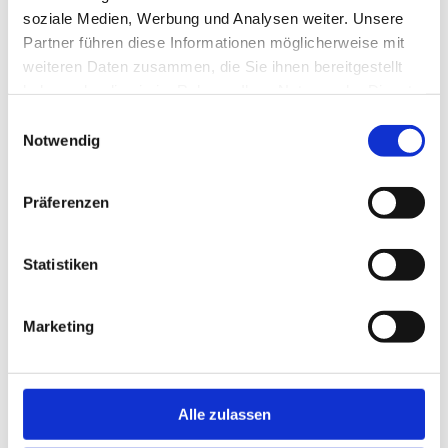
soziale Medien, Werbung und Analysen weiter. Unsere
Partner führen diese Informationen möglicherweise mit
Ähnliche Produkte
weiteren Daten zusammen, die Sie ihnen bereitgestellt
haben oder die sie im Rahmen Ihrer Nutzung der Dienste
gesammelt haben.
Einwilligungsauswahl
Notwendig
Präferenzen
Statistiken
Marketing
Alle zulassen