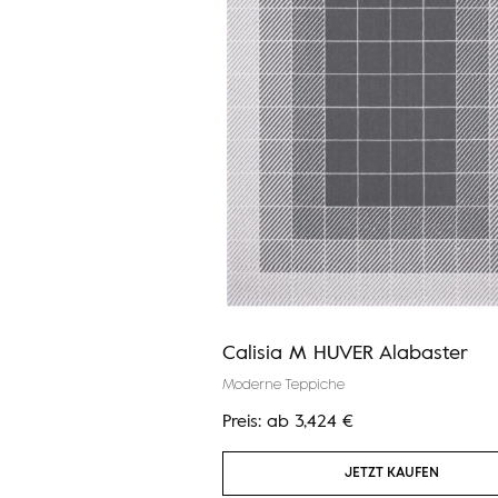
eidekraut
Calisia M HUVER Alabaster
Moderne Teppiche
€
Preis:
ab
3,424
€
ETZT KAUFEN
JETZT KAUFEN