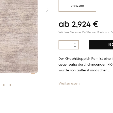
200x300
ab
2,924
€
Wählen Sie eine Größe, um Preis und V
Calisia
IN
M
FAM
Graphit
Der Graphitteppich Fam ist eine 
Menge
gegenseitig durchdringenden Fläc
wurde von äußerst modischen…
Weiterlesen