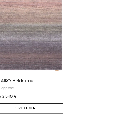
a AIKO Heidekraut
Calisia M HUVER Alab
Teppiche
Moderne Teppiche
b
2,540
€
Preis:
ab
3,424
€
JETZT KAUFEN
JETZT KAUF