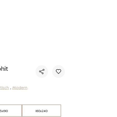
Sie haben keinen Lieblingsteppich
Sie haben keine Artikel in Ihrem Warenkorb
hit
tisch
,
Modern
33x190
160x240