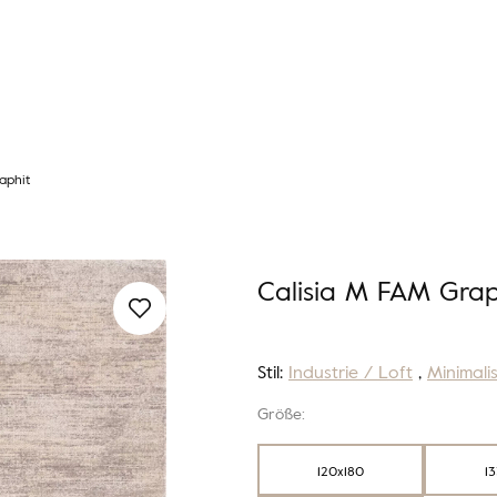
aphit
Calisia M FAM Grap
Stil:
Industrie / Loft
,
Minimalis
Größe:
120x180
1