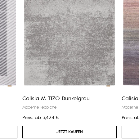
Calisia M TIZO Dunkelgrau
Calisi
Moderne Teppiche
Moderne 
Preis:
ab
3,424
€
Preis:
a
JETZT KAUFEN