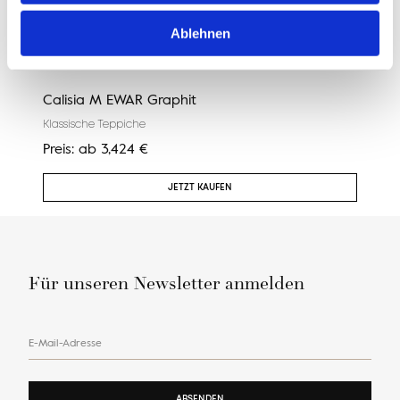
Ablehnen
Calisia M EWAR Graphit
MAR
Klassische Teppiche
V&A D
Preis:
ab
3,424
€
Preis
JETZT KAUFEN
Für unseren Newsletter anmelden
E-Mail-Adresse
ABSENDEN