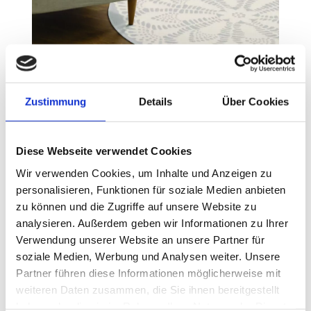
Ein Wollteppich im Kinderzimmer? Warum nicht!
Zustimmung
Details
Über Cookies
Wie dekorieren Sie das Zimmer eines Kindes? Viele Eltern
bevorzugen kostengünstige Lösungen, von denen man sich getrost
trennen kann, wenn sie beschädigt oder fleckig werden. Bedenken
Diese Webseite verwendet Cookies
Sie jedoch, dass manche Einrichtungsgegenstände mit dem Kind
Wir verwenden Cookies, um Inhalte und Anzeigen zu
mitwachsen und deshalb viele Jahre lang genutzt werden können.
personalisieren, Funktionen für soziale Medien anbieten
Dazu zählen beispielsweise bestimmte Möbel – aber auch der
Wollteppich.
zu können und die Zugriffe auf unsere Website zu
analysieren. Außerdem geben wir Informationen zu Ihrer
Ein Wollteppich trägt nicht nur zu einer gemütlichen
Verwendung unserer Website an unsere Partner für
Inneneinrichtung bei, sondern vor allem auch zur Funktionalität des
soziale Medien, Werbung und Analysen weiter. Unsere
kindgerecht eingerichteten Raumes. Ein Kinderteppich ist weich,
Partner führen diese Informationen möglicherweise mit
sodass die Kinder frei auf dem Boden zu spielen können, ist aber
weiteren Daten zusammen, die Sie ihnen bereitgestellt
zugleich auch wärmeisolierend und daher eine wunderbare
haben oder die sie im Rahmen Ihrer Nutzung der Dienste
Alternative zu kalten, harten Platten. Der Wollstoff auf dem Boden