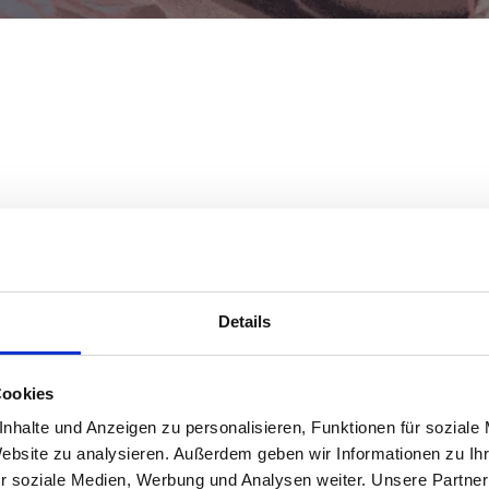
tudium an der Artur-Grottger-Hochschule für
Sie arbeitet mit Agnella seit Beginn der
h. seit 1975, zusammen und schuf die ersten
 des Unternehmens. Sie begann in einer Zeit,
Details
rogramme zur Verfügung standen und das
anuell entstand: die Collage wurden
ebt. Dann wurde das Muster gezeichnet und
Cookies
gen, wobei jedes Gitter einem einzelnen
nhalte und Anzeigen zu personalisieren, Funktionen für soziale
prach. Dies war eine ausgesprochen
Website zu analysieren. Außerdem geben wir Informationen zu I
it; an einigen komplizierten, 300×400 cm
r soziale Medien, Werbung und Analysen weiter. Unsere Partner
 sechs Monate lang gezeichnet! Dennoch