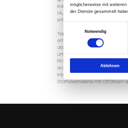
möglicherweise mit weiteren
kamen auch in dieser manuell
der Dienste gesammelt habe
Muster aus ihrer Hand, und vi
erhältlich und werden als Best
Einwilligungsauswahl
Notwendig
Teppiche zu entwerfen war für
ermöglichte, sich selbst zu ve
als Inspiration dienen konnte
Umgebung auf das Design in 
Produkts verschafft ihr die gr
Ablehnen
Anerkennung und Zufriedenheit 
interessante Orte zu besuchen
Staffeleimalerei mit Ölfarben a