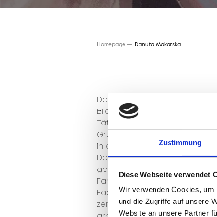
Homepage
Danuta Makarska
Danuta Makarska schloss ihr S
Bildende Künste in Supraśl ab. 
Tätigkeit des Unternehmens, d.
Grundlagen für die Gestaltung
Zustimmung
in der noch keine Computerp
Design von Anfang bis Ende m
gemalt, gezeichnet oder gekl
Diese Webseite verwendet 
Farben auf das Blatt aufgetra
Wir verwenden Cookies, um I
Faden auf dem Webstuhl ents
und die Zugriffe auf unsere 
zeitraubende und mühsame Arbe
Website an unsere Partner fü
großen Mustern wurde bis zu