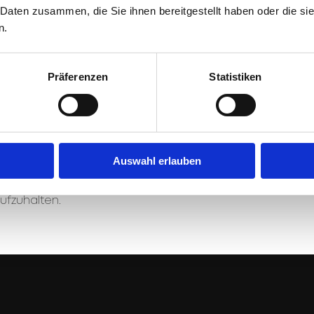
 Daten zusammen, die Sie ihnen bereitgestellt haben oder die s
en Schaffensperiode schöne klassische
n.
ele von ihnen sind immer noch im Handel
seller bezeichnet.
Präferenzen
Statistiken
 sie immer eine Herausforderung, die es ihr
rwirklichen, besonders wenn Natur und Kunst
n. Die Übertragung der beobachteten
Verbindung mit den Gebrauchswerten des
ößte Zufriedenheit, insbesondere wenn sie
Auswahl erlauben
der Käufer gewinnt. Sie liebt es,
, sich im Schoß der Natur und vor einer
ufzuhalten.